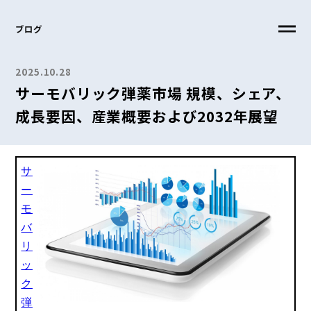
ブログ
2025.10.28
サーモバリック弾薬市場 規模、シェア、
成長要因、産業概要および2032年展望
サ
ー
モ
バ
リ
ッ
ク
弾