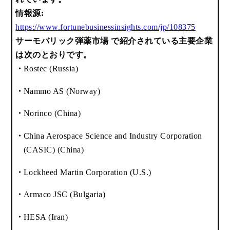
情報源:
https://www.fortunebusinessinsights.com/jp/108375
サーモバリック弾薬市場 で紹介されている主要企業
は次のとおりです。
Rostec (Russia)
Nammo AS (Norway)
Norinco (China)
China Aerospace Science and Industry Corporation
(CASIC) (China)
Lockheed Martin Corporation (U.S.)
Armaco JSC (Bulgaria)
HESA (Iran)